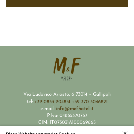
Via Ludovico Ariosto, 6 73014 – Gallipoli
tel:
+39 0833 204851
+39 370 3046821
e-mail:
info@mefhotel.it
P.Iva: 04855370757
CIN: IT075031A100069665
SDI: X2PH38J
X